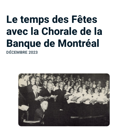
interdit
d’en
Le temps des Fêtes
faire
un
avec la Chorale de la
usage
Banque de Montréal
non
autorisé.
DÉCEMBRE 2023
Je
comprends