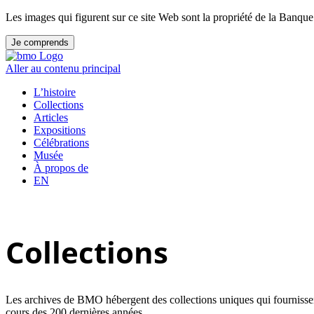
Les images qui figurent sur ce site Web sont la propriété de la Banque d
Je comprends
Aller au contenu principal
L’histoire
Collections
Articles
Expositions
Célébrations
Musée
À propos de
EN
Collections
Les archives de BMO hébergent des collections uniques qui fournissent 
cours des 200 dernières années.