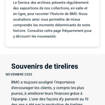
Le Service des archives présente régulièrement
interdit
des expositions de nos collections, en salle et
d’en
en ligne, pour raconter l’histoire de BMO. Nous
faire
souhaitons ainsi vous permettre de mieux
un
comprendre les moments déterminants de notre
usage
histoire. Consultez cette page fréquemment pour
non
y découvrir les nouveautés.
autorisé.
Je
comprends
Souvenirs de tirelires
NOVEMBRE 2025
BMO a toujours souligné l’importance
d’encourager les clients, y compris les plus
jeunes, à améliorer leurs finances grâce à
l’épargne. L’une des façons d’y parvenir au fil
des ans a été par la production de tirelires.