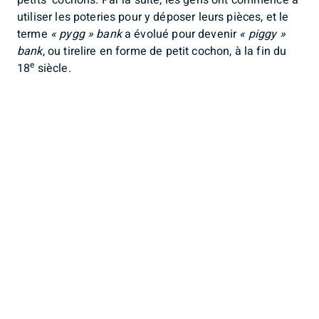
petits cochons. Par la suite, les gens ont commencé à
utiliser les poteries pour y déposer leurs pièces, et le
terme
« pygg » bank
a évolué pour devenir
« piggy »
bank
, ou tirelire en forme de petit cochon, à la fin du
e
18
siècle.